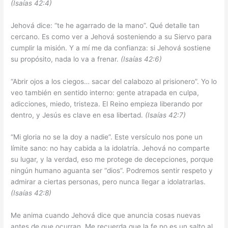
(Isaías 42:4)
Jehová dice: “te he agarrado de la mano”. Qué detalle tan
cercano. Es como ver a Jehová sosteniendo a su Siervo para
cumplir la misión. Y a mí me da confianza: si Jehová sostiene
su propósito, nada lo va a frenar.
(Isaías 42:6)
“Abrir ojos a los ciegos… sacar del calabozo al prisionero”. Yo lo
veo también en sentido interno: gente atrapada en culpa,
adicciones, miedo, tristeza. El Reino empieza liberando por
dentro, y Jesús es clave en esa libertad.
(Isaías 42:7)
“Mi gloria no se la doy a nadie”. Este versículo nos pone un
límite sano: no hay cabida a la idolatría. Jehová no comparte
su lugar, y la verdad, eso me protege de decepciones, porque
ningún humano aguanta ser “dios”. Podremos sentir respeto y
admirar a ciertas personas, pero nunca llegar a idolatrarlas.
(Isaías 42:8)
Me anima cuando Jehová dice que anuncia cosas nuevas
antes de que ocurran. Me recuerda que la fe no es un salto al