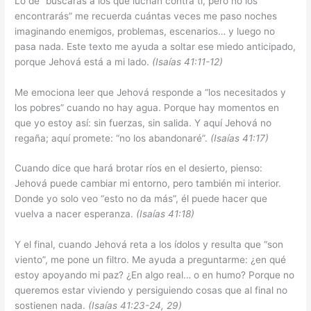
Lo de “buscarás a los que luchan contra ti, pero no los
encontrarás” me recuerda cuántas veces me paso noches
imaginando enemigos, problemas, escenarios… y luego no
pasa nada. Este texto me ayuda a soltar ese miedo anticipado,
porque Jehová está a mi lado.
(Isaías 41:11-12)
Me emociona leer que Jehová responde a “los necesitados y
los pobres” cuando no hay agua. Porque hay momentos en
que yo estoy así: sin fuerzas, sin salida. Y aquí Jehová no
regaña; aquí promete: “no los abandonaré”.
(Isaías 41:17)
Cuando dice que hará brotar ríos en el desierto, pienso:
Jehová puede cambiar mi entorno, pero también mi interior.
Donde yo solo veo “esto no da más”, él puede hacer que
vuelva a nacer esperanza.
(Isaías 41:18)
Y el final, cuando Jehová reta a los ídolos y resulta que “son
viento”, me pone un filtro. Me ayuda a preguntarme: ¿en qué
estoy apoyando mi paz? ¿En algo real… o en humo? Porque no
queremos estar viviendo y persiguiendo cosas que al final no
sostienen nada.
(Isaías 41:23-24, 29)