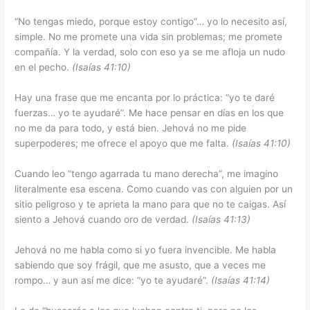
“No tengas miedo, porque estoy contigo”… yo lo necesito así,
simple. No me promete una vida sin problemas; me promete
compañía. Y la verdad, solo con eso ya se me afloja un nudo
en el pecho.
(Isaías 41:10)
Hay una frase que me encanta por lo práctica: “yo te daré
fuerzas… yo te ayudaré”. Me hace pensar en días en los que
no me da para todo, y está bien. Jehová no me pide
superpoderes; me ofrece el apoyo que me falta.
(Isaías 41:10)
Cuando leo “tengo agarrada tu mano derecha”, me imagino
literalmente esa escena. Como cuando vas con alguien por un
sitio peligroso y te aprieta la mano para que no te caigas. Así
siento a Jehová cuando oro de verdad.
(Isaías 41:13)
Jehová no me habla como si yo fuera invencible. Me habla
sabiendo que soy frágil, que me asusto, que a veces me
rompo… y aun así me dice: “yo te ayudaré”.
(Isaías 41:14)