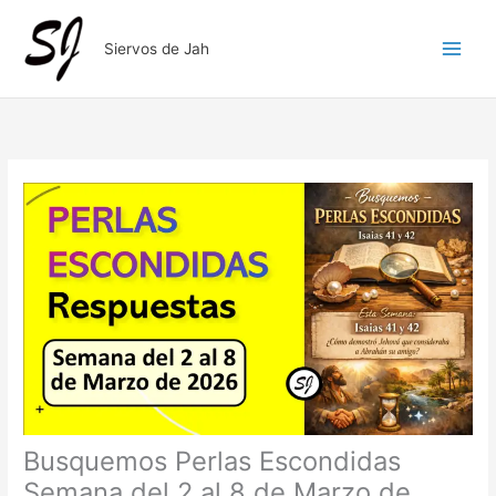
Ir
al
Siervos de Jah
contenido
Busquemos Perlas Escondidas
Semana del 2 al 8 de Marzo de