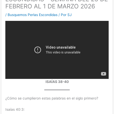
FEBRERO AL 1 DE MARZO 2026
/
Busquemos Perlas Escondidas
/ Por
SJ
ISAÍAS 38-40
¿Cómo se cumplieron estas palabras en el siglo primero?
Isaías 40:3: