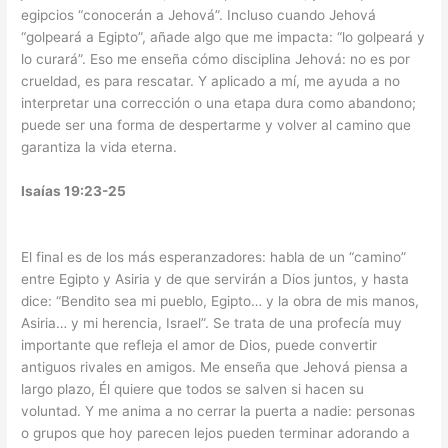
egipcios “conocerán a Jehová”. Incluso cuando Jehová
“golpeará a Egipto”, añade algo que me impacta: “lo golpeará y
lo curará”. Eso me enseña cómo disciplina Jehová: no es por
crueldad, es para rescatar. Y aplicado a mí, me ayuda a no
interpretar una corrección o una etapa dura como abandono;
puede ser una forma de despertarme y volver al camino que
garantiza la vida eterna.
Isaías 19:23-25
El final es de los más esperanzadores: habla de un “camino”
entre Egipto y Asiria y de que servirán a Dios juntos, y hasta
dice: “Bendito sea mi pueblo, Egipto… y la obra de mis manos,
Asiria… y mi herencia, Israel”. Se trata de una profecía muy
importante que refleja el amor de Dios, puede convertir
antiguos rivales en amigos. Me enseña que Jehová piensa a
largo plazo, Él quiere que todos se salven si hacen su
voluntad. Y me anima a no cerrar la puerta a nadie: personas
o grupos que hoy parecen lejos pueden terminar adorando a