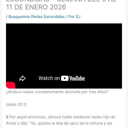
11 DE ENERO 2026
/
Busquemos Perlas Escondidas
/ Por
SJ
¿Anduvo Isaías completamente desnudo por tres años?
Isaías 20:2:
2
Por aquel entonces, Jehová habló mediante Isaías hijo de
Amoz y dijo: “Ve, quítate la tela de saco de la cintura y las