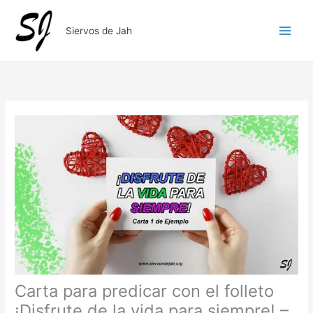
Ir
al
Siervos de Jah
contenido
Carta para predicar con el folleto
¡Disfrute de la vida para siempre! –