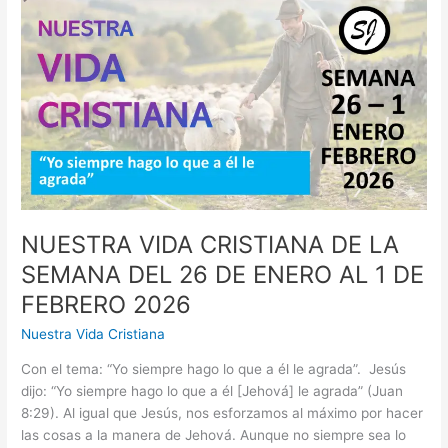
LA
SEMANA
DEL
2
AL
8
DE
FEBRERO
2026
NUESTRA VIDA CRISTIANA DE LA
SEMANA DEL 26 DE ENERO AL 1 DE
FEBRERO 2026
Nuestra Vida Cristiana
Con el tema: “Yo siempre hago lo que a él le agrada”. Jesús
dijo: “Yo siempre hago lo que a él [Jehová] le agrada” (Juan
8:29). Al igual que Jesús, nos esforzamos al máximo por hacer
las cosas a la manera de Jehová. Aunque no siempre sea lo