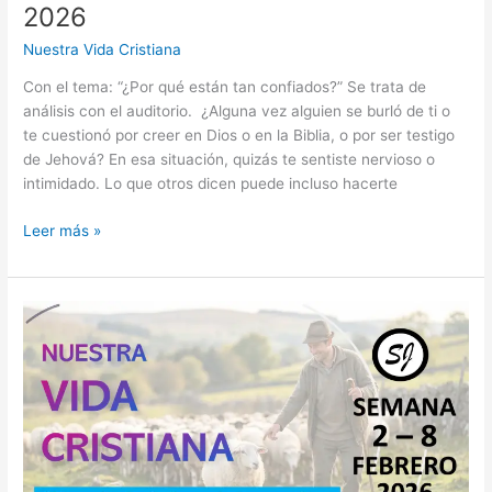
2026
Nuestra Vida Cristiana
Con el tema: “¿Por qué están tan confiados?” Se trata de
análisis con el auditorio. ¿Alguna vez alguien se burló de ti o
te cuestionó por creer en Dios o en la Biblia, o por ser testigo
de Jehová? En esa situación, quizás te sentiste nervioso o
intimidado. Lo que otros dicen puede incluso hacerte
NUESTRA
Leer más »
VIDA
CRISTIANA
DE
LA
SEMANA
DEL
16
AL
22
DE