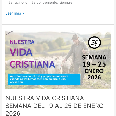
más fácil o lo más conveniente, siempre
NUESTRA
Leer más »
VIDA
CRISTIANA
DE
LA
SEMANA
DEL
26
DE
ENERO
AL
1
DE
FEBRERO
2026
NUESTRA VIDA CRISTIANA –
SEMANA DEL 19 AL 25 DE ENERO
2026