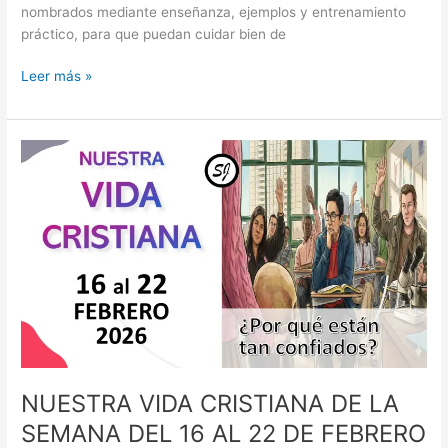
nombrados mediante enseñanza, ejemplos y entrenamiento
práctico, para que puedan cuidar bien de
Nuestra
Leer más »
Vida
Cristiana
Semana
del
2
al
8
de
Marzo
de
2026
NUESTRA VIDA CRISTIANA DE LA
SEMANA DEL 16 AL 22 DE FEBRERO