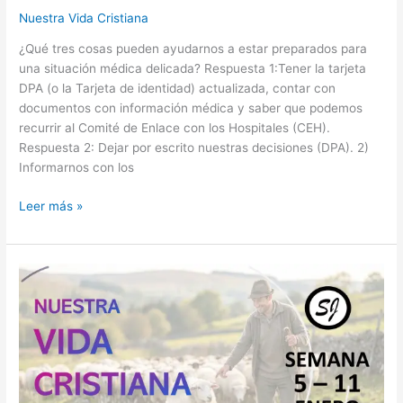
Nuestra Vida Cristiana
¿Qué tres cosas pueden ayudarnos a estar preparados para
una situación médica delicada? Respuesta 1:Tener la tarjeta
DPA (o la Tarjeta de identidad) actualizada, contar con
documentos con información médica y saber que podemos
recurrir al Comité de Enlace con los Hospitales (CEH).
Respuesta 2: Dejar por escrito nuestras decisiones (DPA). 2)
Informarnos con los
NUESTRA
Leer más »
VIDA
CRISTIANA
–
SEMANA
DEL
19
AL
25
DE
ENERO