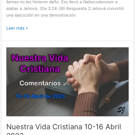
llamas no les hicieron daño. Eso llevó a Nabucodonosor a
alabar a Jehová. (Da 3:24-28) Respuesta 2:Jehová convirtió
una ejecución en una demostración
NUESTRA
Leer más »
VIDA
CRISTIANA
–
SEMANA
DEL
5
AL
11
DE
ENERO
2026
–
primera
parte
Nuestra Vida Cristiana 10-16 Abril