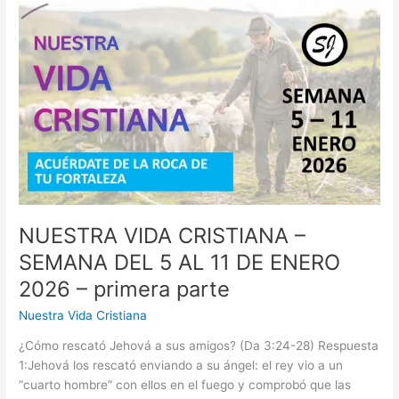
–
SEMANA
DEL
5
AL
11
DE
ENERO
2026
–
segunda
parte
NUESTRA VIDA CRISTIANA –
SEMANA DEL 5 AL 11 DE ENERO
2026 – primera parte
Nuestra Vida Cristiana
¿Cómo rescató Jehová a sus amigos? (Da 3:24-28) Respuesta
1:Jehová los rescató enviando a su ángel: el rey vio a un
“cuarto hombre” con ellos en el fuego y comprobó que las