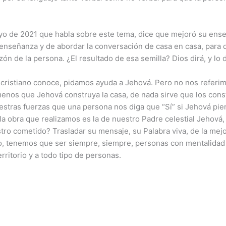
ayo de 2021 que habla sobre este tema, dice que mejoró su ens
nseñanza y de abordar la conversación de casa en casa, para qu
ón de la persona. ¿El resultado de esa semilla? Dios dirá, y lo d
cristiano conoce, pidamos ayuda a Jehová. Pero no nos referimo
 menos que Jehová construya la casa, de nada sirve que los const
estras fuerzas que una persona nos diga que “Sí” si Jehová p
la obra que realizamos es la de nuestro Padre celestial Jehová, 
tro cometido? Trasladar su mensaje, su Palabra viva, de la mej
lo, tenemos que ser siempre, siempre, personas con mentalidad 
rritorio y a todo tipo de personas.