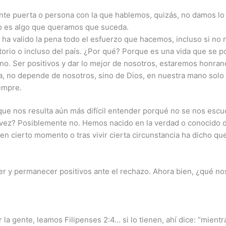
iente puerta o persona con la que hablemos, quizás, no damos 
o es algo que queramos que suceda.
 ha valido la pena todo el esfuerzo que hacemos, incluso si no 
orio o incluso del país. ¿Por qué? Porque es una vida que se po
. Ser positivos y dar lo mejor de nosotros, estaremos honrando
a, no depende de nosotros, sino de Dios, en nuestra mano solo e
empre.
e nos resulta aún más difícil entender porqué no se nos escu
a vez? Posiblemente no. Hemos nacido en la verdad o conocido
 cierto momento o tras vivir cierta circunstancia ha dicho que
r y permanecer positivos ante el rechazo. Ahora bien, ¿qué n
 la gente, leamos Filipenses 2:4… si lo tienen, ahí dice: “mient