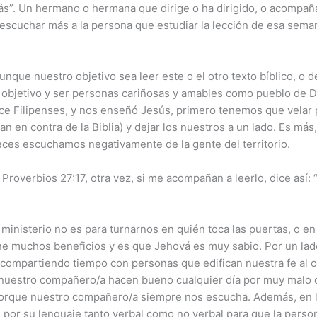
ás”. Un hermano o hermana que dirige o ha dirigido, o acompaña
escuchar más a la persona que estudiar la lección de esa sema
ue nuestro objetivo sea leer este o el otro texto bíblico, o dej
o objetivo y ser personas cariñosas y amables como pueblo de 
dice Filipenses, y nos enseñó Jesús, primero tenemos que velar 
 en contra de la Biblia) y dejar los nuestros a un lado. Es más
es escuchamos negativamente de la gente del territorio.
overbios 27:17, otra vez, si me acompañan a leerlo, dice así: “A
 ministerio no es para turnarnos en quién toca las puertas, o 
iene muchos beneficios y es que Jehová es muy sabio. Por un l
compartiendo tiempo con personas que edifican nuestra fe al c
uestro compañero/a hacen bueno cualquier día por muy malo 
porque nuestro compañero/a siempre nos escucha. Además, en 
por su lenguaje tanto verbal como no verbal para que la person