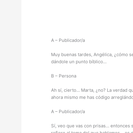
A – Publicador/a
Muy buenas tardes, Angélica, ¿cómo s
dándole un punto bíblico…
B – Persona
Ah sí, cierto… Marta, ¿no? La verdad 
ahora mismo me has código arreglándom
A – Publicador/a
Sí, veo que vas con prisas… entonces 
refiero al tema del que hablamos… es de