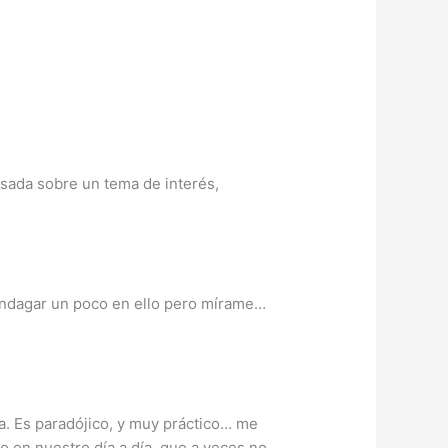
sada sobre un tema de interés,
 indagar un poco en ello pero mírame…
. Es paradójico, y muy práctico… me
co en nuestro día a día, que a veces no