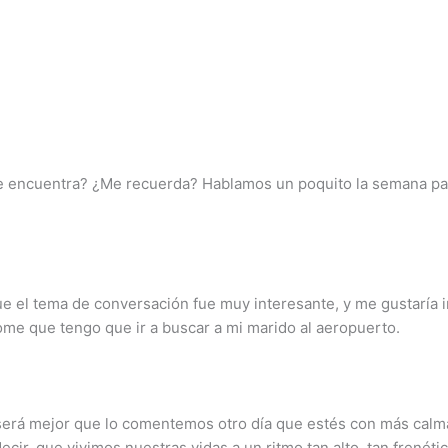
e encuentra? ¿Me recuerda? Hablamos un poquito la semana pa
que el tema de conversación fue muy interesante, y me gustaría
e que tengo que ir a buscar a mi marido al aeropuerto.
será mejor que lo comentemos otro día que estés con más calma
cir, que vivimos nuestras vidas a un ritmo tan alto, tan frenéti