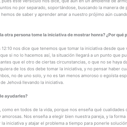
 pues este versículo nos dice, que aún en un ambiente de armoní
 juntos no por separado, soportándose, buscando la manera de 
, hemos de saber y aprender amar a nuestro prójimo aún cuand
la otra persona tome la iniciativa de mostrar honra? ¿Por qué 
 12:10 nos dice que tenemos que tomar la iniciativa desde que
ue si no lo hacemos así, la situación llegará a un punto que pu
ntes que el otro de ciertas circunstancias, o que no se haya 
lquiera de los dos debe tomar la iniciativa, y no pensar haber cu
bos, no de uno solo, y no es tan menos amoroso o egoísta espe
de Jehová llevando la iniciativa.
ede ayudarles?
s, como en todos de la vida, porque nos enseña qué cualidades
y amorosas. Nos enseña a elegir bien nuestra pareja, y la forma
r la iniciativa y atajar el problema a tiempo para ponerle solución