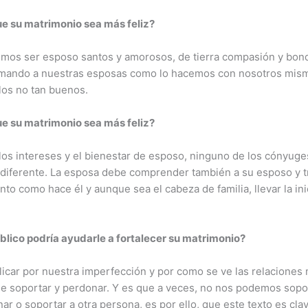
ue su matrimonio sea más feliz?
os ser esposo santos y amorosos, de tierra compasión y bon
, amando a nuestras esposas como lo hacemos con nosotros mismo
los no tan buenos.
ue su matrimonio sea más feliz?
 los intereses y el bienestar de esposo, ninguno de los cónyug
 diferente. La esposa debe comprender también a su esposo y t
 como hace él y aunque sea el cabeza de familia, llevar la inic
íblico podría ayudarle a fortalecer su matrimonio?
aplicar por nuestra imperfección y por como se ve las relaciones
de soportar y perdonar. Y es que a veces, no nos podemos sopo
o soportar a otra persona, es por ello, que este texto es clav