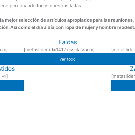
iene perdonando todas nuestras faltas.
la mejor selección de artículos apropiados para las reuniones, 
n. Así como el día a día con ropa de mujer y hombre modest
Faldas
=»»]
[metaslider id=1412 cssclass=»»]
[metaslide
Ver todo
tidos
Z
=»»]
[metaslide