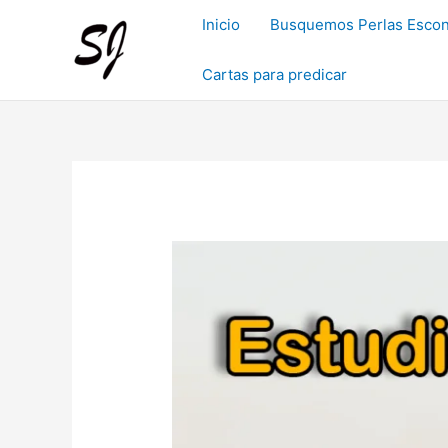
Ir
Inicio
Busquemos Perlas Escon
al
contenido
Cartas para predicar