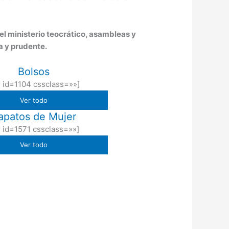
el ministerio teocrático, asambleas y
a y prudente.
Bolsos
r id=1104 cssclass=»»]
Ver todo
apatos de Mujer
r id=1571 cssclass=»»]
Ver todo